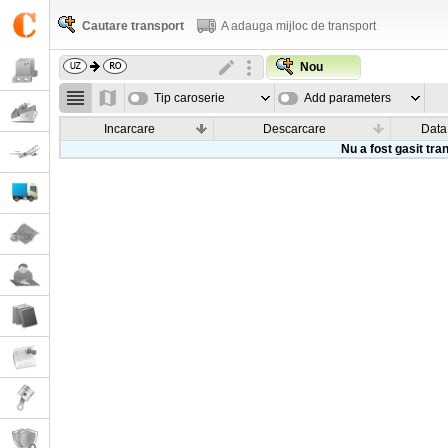
Cautare transport
A adauga mijloc de transport
Nou
Tip caroserie
Add parameters
Incarcare
Descarcare
Data
Nu a fost gasit tra