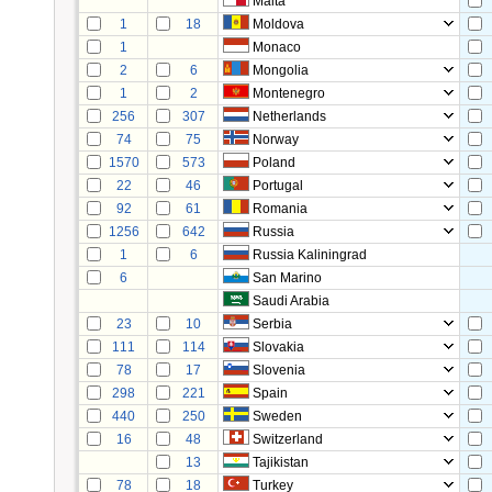
Malta
1
18
Moldova
1
Monaco
2
6
Mongolia
1
2
Montenegro
256
307
Netherlands
74
75
Norway
1570
573
Poland
22
46
Portugal
92
61
Romania
1256
642
Russia
1
6
Russia Kaliningrad
6
San Marino
Saudi Arabia
23
10
Serbia
111
114
Slovakia
78
17
Slovenia
298
221
Spain
440
250
Sweden
16
48
Switzerland
13
Tajikistan
78
18
Turkey