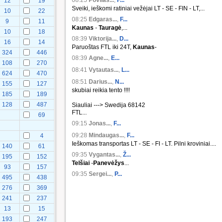
08:25
Povilas...
,
F...
12
19
Sveiki, ieškomi ratiniai vežėjai LT - SE - FIN - LT,...
10
22
08:25
Edgaras...
,
F...
9
11
Kaunas
-
Tauragė
,...
10
18
08:39
Viktorija...
,
D...
16
14
Paruoštas FTL iki 24T,
Kaunas
-
324
446
08:39
Agne...
,
E...
108
270
08:41
Vytautas...
,
L...
624
470
08:51
Darius...
,
N...
155
127
skubiai reikia tento !!!!
185
189
128
487
Siauliai ---> Swedija 68142
FTL...
69
09:15
Jonas...
,
F...
09:28
Mindaugas...
,
F...
4
Ieškomas transportas LT - SE - FI - LT. Pilni kroviniai....
140
61
09:35
Vygantas...
,
Ž...
195
152
Telšiai
-
Panevėžys
...
93
157
09:35
Sergei...
,
P...
495
438
276
369
241
237
13
15
193
247