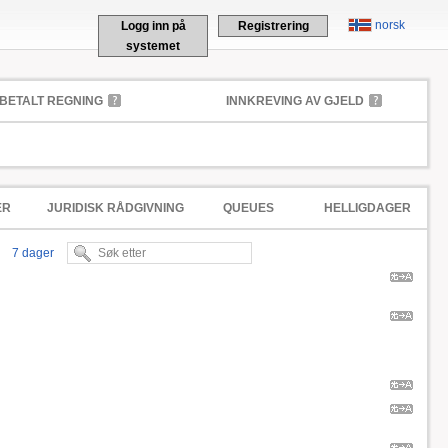
norsk
Logg inn på
Registrering
systemet
BETALT REGNING
INNKREVING AV GJELD
ER
JURIDISK RÅDGIVNING
QUEUES
HELLIGDAGER
7 dager