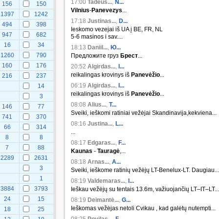
17:00
Tadeuš...
,
N...
156
150
Vilnius
-
Panevezys
...
1397
1242
17:18
Justinas...
,
D...
494
398
Ieskomo vezejai iš UA į BE, FR, NL
947
682
5-6 masinos i sav....
16
34
18:13
Daniil...
,
Ю...
1260
790
Предложите груз
Брест
...
160
176
20:52
Algirdas...
,
I...
reikalingas krovinys iš
Panevėžio
...
216
237
06:19
Algirdas...
,
I...
14
reikalingas krovinys iš
Panevėžio
...
3
08:08
Alius...
,
T...
146
77
Sveiki, ieškomi ratiniai vežėjai Skandinavija,kekviena...
741
370
08:16
Justina...
,
L...
66
314
...
8
8
08:17
Edgaras...
,
F...
7
88
Kaunas
-
Tauragė
,...
2289
2631
08:18
Arnas...
,
A...
3
Sveiki, ieškome ratinių vežėjų LT-Benelux-LT. Daugiau...
1
08:19
Valdemaras...
,
I...
3884
3793
Ieškau vežėjų su tentais 13.6m, važiuojančių LT–IT–LT...
24
15
08:19
Deimantė...
,
G...
Ieškomas vežėjas netoli Cvikau , kad galėtų nutempti...
18
25