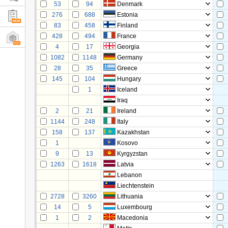
53
94
Denmark
276
688
Estonia
83
458
Finland
428
494
France
4
17
Georgia
1082
1148
Germany
28
35
Greece
145
104
Hungary
1
Iceland
Iraq
2
21
Ireland
1144
248
Italy
158
137
Kazakhstan
1
Kosovo
9
13
Kyrgyzstan
1263
1618
Latvia
Lebanon
Liechtenstein
2728
3260
Lithuania
14
5
Luxembourg
1
2
Macedonia