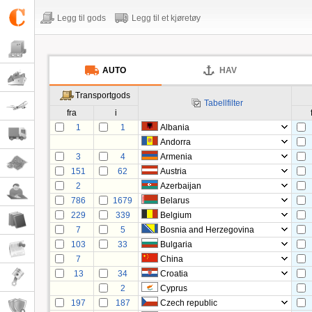
Legg til gods
Legg til et kjøretøy
AUTO
HAV
Transportgods
Tabellfilter
fra
i
1
1
Albania
Andorra
3
4
Armenia
151
62
Austria
2
Azerbaijan
786
1679
Belarus
229
339
Belgium
7
5
Bosnia and Herzegovina
103
33
Bulgaria
7
China
13
34
Croatia
2
Cyprus
197
187
Czech republic