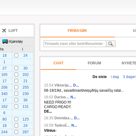
LUFT
FIRMASØK
U
Kjøretøy
fra
i
18
24
1
CHAT
FORUM
NYHET
27
30
165
202
De siste
i dag
3 dager
17
21
15:54
Viktorija...
,
D...
206
255
08-18/19d., savaitiniai/dviejų/trijų savaičių ratai...
340
230
16:02
Darius...
,
N...
17
36
NEED FRIGO !!!!
162
131
CARGO READY.
DE...
6
16:35
Deividas...
,
D...
80
125
16:59
Tadeuš...
,
N...
18
24
Vilnius
-
244
287