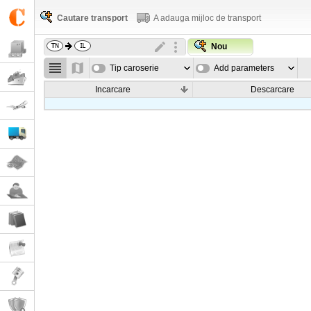
Cautare transport
A adauga mijloc de transport
Nou
Tip caroserie
Add parameters
Incarcare
Descarcare