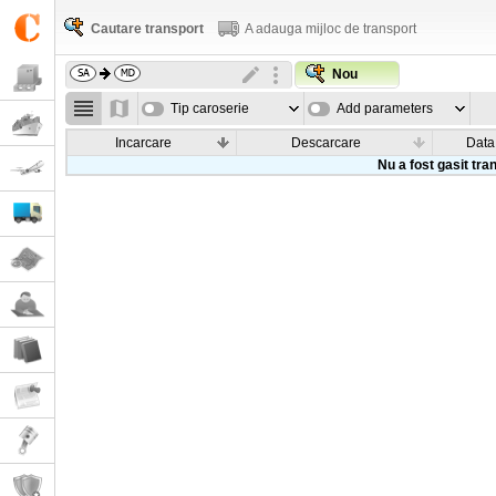
Cautare transport
A adauga mijloc de transport
Nou
Tip caroserie
Add parameters
Incarcare
Descarcare
Data
Nu a fost gasit tra