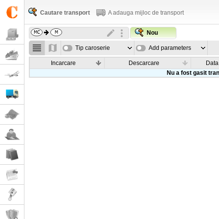
Cautare transport
A adauga mijloc de transport
Nou
Tip caroserie
Add parameters
Incarcare
Descarcare
Data
Nu a fost gasit tra