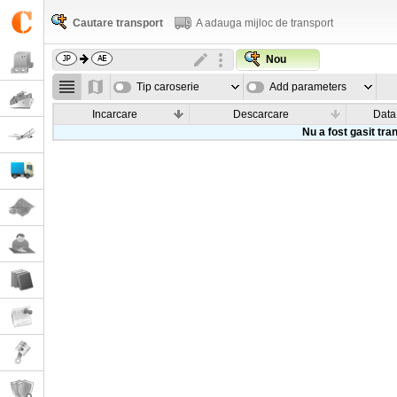
Cautare transport
A adauga mijloc de transport
Nou
Tip caroserie
Add parameters
Incarcare
Descarcare
Data
Nu a fost gasit tra