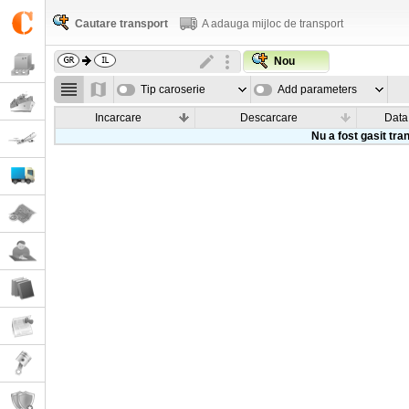
Cautare transport
A adauga mijloc de transport
Nou
Tip caroserie
Add parameters
Incarcare
Descarcare
Data
Nu a fost gasit tra