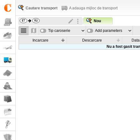
Cautare transport
A adauga mijloc de transport
Nou
Tip caroserie
Add parameters
Incarcare
Descarcare
Data
Nu a fost gasit tra