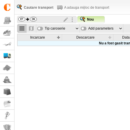
Cautare transport
A adauga mijloc de transport
Nou
Tip caroserie
Add parameters
Incarcare
Descarcare
Data
Nu a fost gasit tra