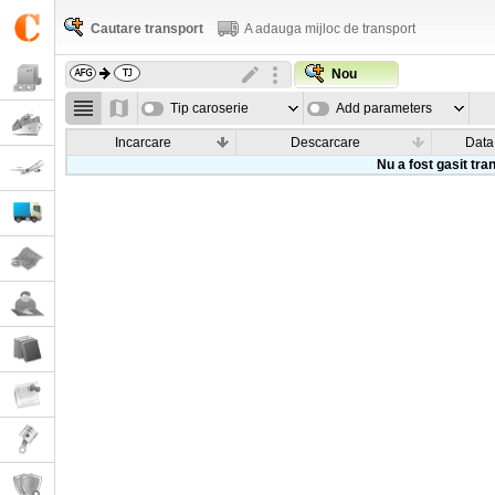
Cautare transport
A adauga mijloc de transport
Nou
Tip caroserie
Add parameters
Incarcare
Descarcare
Data
Nu a fost gasit tra