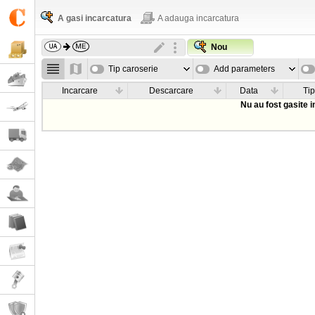
A gasi incarcatura
A adauga incarcatura
Nou
Tip caroserie
Add parameters
Incarcare
Descarcare
Data
Tip
Nu au fost gasite 