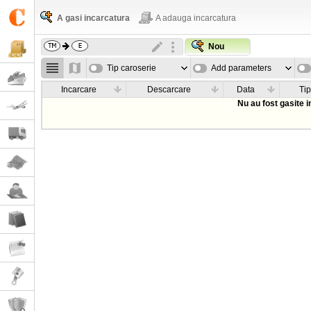
A gasi incarcatura
A adauga incarcatura
Nou
Tip caroserie
Add parameters
Incarcare
Descarcare
Data
Tip
Nu au fost gasite 