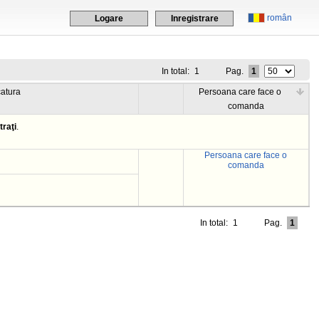
român
Logare
Inregistrare
In total:
1
Pag.
1
catura
Persoana care face o
comanda
traţi
.
Persoana care face o
comanda
In total:
1
Pag.
1