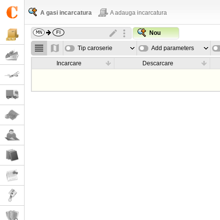
A gasi incarcatura
A adauga incarcatura
Nou
Tip caroserie
Add parameters
Incarcare
Descarcare