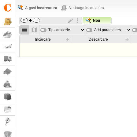
A gasi incarcatura
A adauga incarcatura
Nou
Tip caroserie
Add parameters
Incarcare
Descarcare