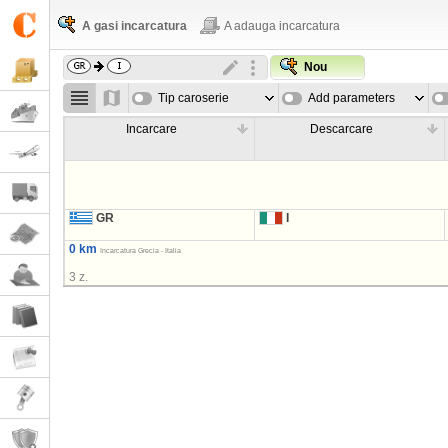
A gasi incarcatura
A adauga incarcatura
Nou
Tip caroserie
Add parameters
Incarcare
Descarcare
GR
I
0 km
Incarcatura Grecia - Italia
3 z.