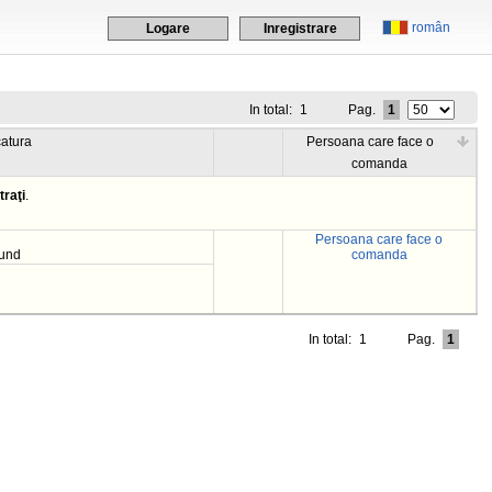
român
Logare
Inregistrare
In total:
1
Pag.
1
catura
Persoana care face o
comanda
traţi
.
Persoana care face o
fund
comanda
In total:
1
Pag.
1