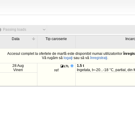
Passing loads
Data
Tip caroserie
Incar
Accesul complet la ofertele de marfă este disponibil numai utilizatorilor
înregis
Vă rugăm să
logaţi
sau să vă
înregistraţi
.
28 Aug
1.5 t
Vineri
Ingetata, t=-20...-18 °C, partial, din 
ref