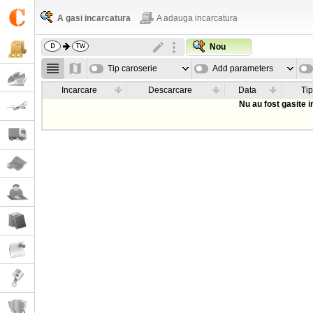
A gasi incarcatura
A adauga incarcatura
Nou
Tip caroserie
Add parameters
Incarcare
Descarcare
Data
Tip
Nu au fost gasite 