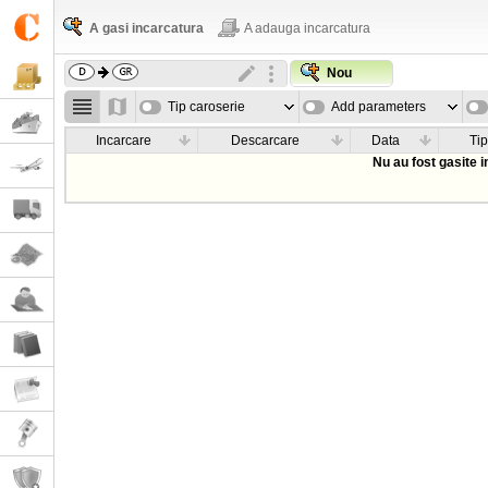
A gasi incarcatura
A adauga incarcatura
Nou
Tip caroserie
Add parameters
Incarcare
Descarcare
Data
Tip
Nu au fost gasite 