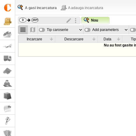
A gasi incarcatura
A adauga incarcatura
Nou
Tip caroserie
Add parameters
Incarcare
Descarcare
Data
Tip
Nu au fost gasite 