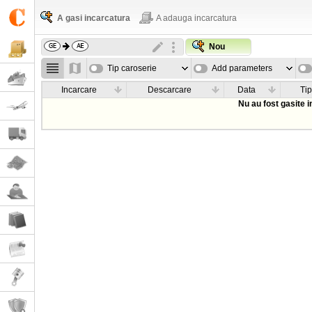
A gasi incarcatura
A adauga incarcatura
Nou
Tip caroserie
Add parameters
Incarcare
Descarcare
Data
Tip
Nu au fost gasite 