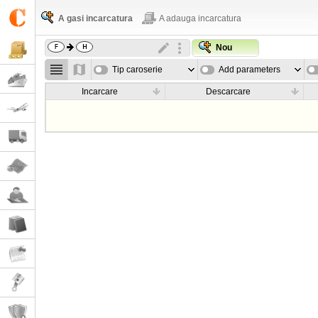
A gasi incarcatura
A adauga incarcatura
Nou
Tip caroserie
Add parameters
Incarcare
Descarcare