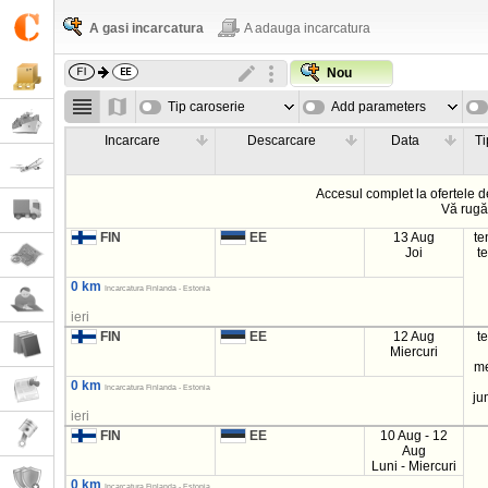
A gasi incarcatura
A adauga incarcatura
Nou
Tip caroserie
Add parameters
Incarcare
Descarcare
Data
Ti
Accesul complet la ofertele d
Vă rug
FIN
EE
13 Aug
t
Joi
t
0 km
Incarcatura Finlanda - Estonia
ieri
FIN
EE
12 Aug
t
Miercuri
m
0 km
Incarcatura Finlanda - Estonia
ju
ieri
FIN
EE
10 Aug - 12
Aug
Luni - Miercuri
0 km
Incarcatura Finlanda - Estonia