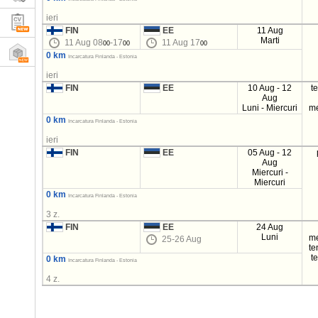
ieri
FIN
EE
11 Aug
Marti
11 Aug 08
-17
11 Aug 17
00
00
00
0 km
Incarcatura Finlanda - Estonia
ieri
FIN
EE
10 Aug - 12
t
Aug
Luni - Miercuri
m
0 km
Incarcatura Finlanda - Estonia
ieri
FIN
EE
05 Aug - 12
Aug
Miercuri -
Miercuri
0 km
Incarcatura Finlanda - Estonia
3 z.
FIN
EE
24 Aug
Luni
m
25-26 Aug
t
t
0 km
Incarcatura Finlanda - Estonia
4 z.