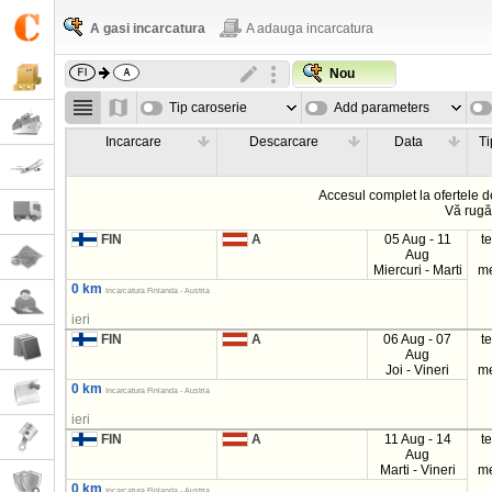
A gasi incarcatura
A adauga incarcatura
Nou
Tip caroserie
Add parameters
Incarcare
Descarcare
Data
Ti
Accesul complet la ofertele d
Vă rug
FIN
A
05 Aug - 11
t
Aug
Miercuri - Marti
m
0 km
Incarcatura Finlanda - Austria
ieri
FIN
A
06 Aug - 07
t
Aug
Joi - Vineri
m
0 km
Incarcatura Finlanda - Austria
ieri
FIN
A
11 Aug - 14
t
Aug
Marti - Vineri
m
0 km
Incarcatura Finlanda - Austria