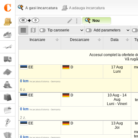
A gasi incarcatura
A adauga incarcatura
Nou
Tip caroserie
Add parameters
Incarcare
Descarcare
Data
Ti
Accesul complet la ofertele d
Vă rug
EE
D
17 Aug
m
Luni
0 km
Incarcatura Estonia - Germania
6 z.
EE
D
10 Aug - 14
Aug
t
Luni - Vineri
0 km
Incarcatura Estonia - Germania
2 z.
EE
D
13 Aug
t
Joi
m
t
0 km
Incarcatura Estonia - Germania