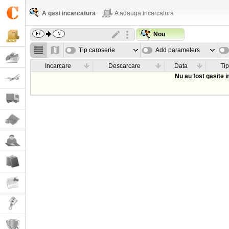
A gasi incarcatura
A adauga incarcatura
Nou
Tip caroserie
Add parameters
Incarcare
Descarcare
Data
Tip
Nu au fost gasite 