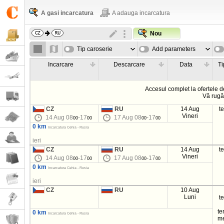
A gasi incarcatura
A adauga incarcatura
Nou
Tip caroserie
Add parameters
Incarcare
Descarcare
Data
Ti
Accesul complet la ofertele d
Vă rug
CZ
RU
14 Aug
t
Vineri
14 Aug 08
-17
17 Aug 08
-17
00
00
00
00
0 km
Incarcatura Cehia - Rusia
ieri
CZ
RU
14 Aug
t
Vineri
14 Aug 08
-17
17 Aug 08
-17
00
00
00
00
0 km
Incarcatura Cehia - Rusia
ieri
CZ
RU
10 Aug
Luni
t
t
0 km
Incarcatura Cehia - Rusia
m