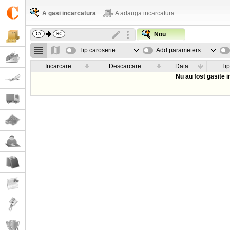
A gasi incarcatura
A adauga incarcatura
Nou
Tip caroserie
Add parameters
Incarcare
Descarcare
Data
Tip
Nu au fost gasite 