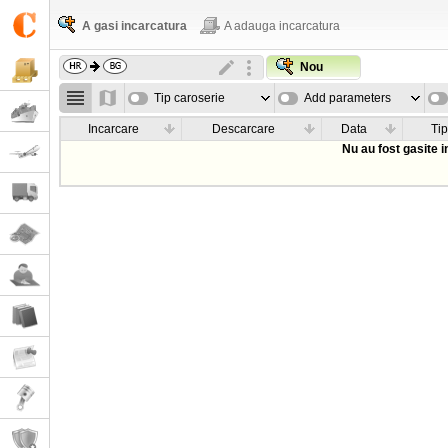
A gasi incarcatura
A adauga incarcatura
Nou
Tip caroserie
Add parameters
Incarcare
Descarcare
Data
Tip
Nu au fost gasite 