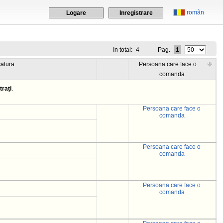
român
Logare
Inregistrare
In total:
4
Pag.
1
catura
Persoana care face o
comanda
traţi
.
Persoana care face o
comanda
Persoana care face o
comanda
Persoana care face o
comanda