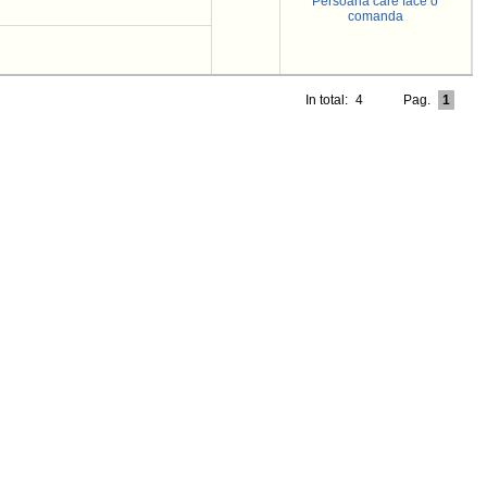
Persoana care face o
comanda
In total:
4
Pag.
1