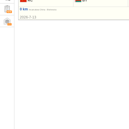
RC
BY
0 km
Incarcatura China - Bielorusia
2026-7-13