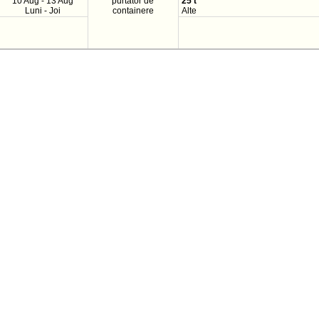
10 Aug - 13 Aug
purtator de
25 t
Luni - Joi
containere
Alte