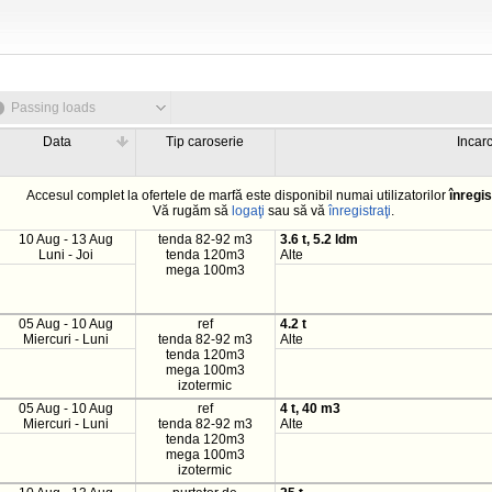
Passing loads
Data
Tip caroserie
Incar
Accesul complet la ofertele de marfă este disponibil numai utilizatorilor
înregis
Vă rugăm să
logaţi
sau să vă
înregistraţi
.
10 Aug - 13 Aug
tenda 82-92 m3
3.6 t, 5.2 ldm
Luni - Joi
tenda 120m3
Alte
mega 100m3
05 Aug - 10 Aug
ref
4.2 t
Miercuri - Luni
tenda 82-92 m3
Alte
tenda 120m3
mega 100m3
izotermic
05 Aug - 10 Aug
ref
4 t, 40 m3
Miercuri - Luni
tenda 82-92 m3
Alte
tenda 120m3
mega 100m3
izotermic