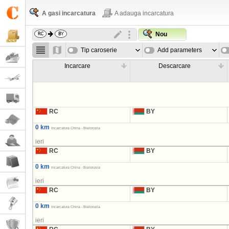
A gasi incarcatura
A adauga incarcatura
Nou
Tip caroserie
Add parameters
Incarcare
Descarcare
RC
BY
0 km
Incarcatura China - Bielorusia
ieri
RC
BY
0 km
Incarcatura China - Bielorusia
ieri
RC
BY
0 km
Incarcatura China - Bielorusia
ieri