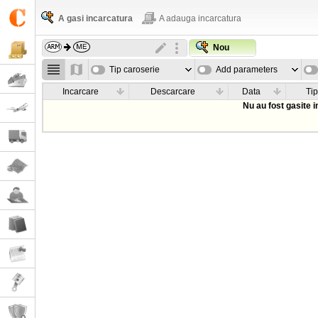
A gasi incarcatura
A adauga incarcatura
Nou
Tip caroserie
Add parameters
Incarcare
Descarcare
Data
Tip
Nu au fost gasite 